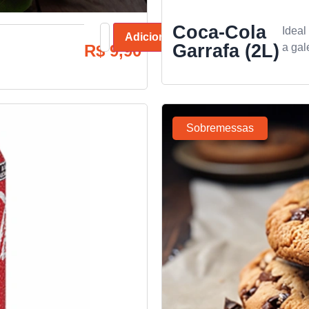
Coca-Cola
Ideal
Adicionar
Garrafa (2L)
R$
9,90
a gal
Sobremessas