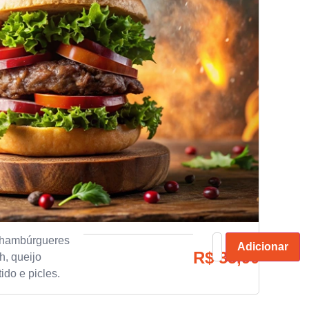
 hambúrgueres
Adicionar
R$
35,90
, queijo
tido e picles.