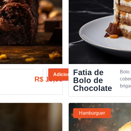
Fatia de
Bolo
Adicionar
R$
19,90
Bolo de
cober
briga
Chocolate
Hamburguer