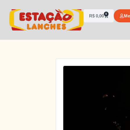
0
R$
0,00
Me