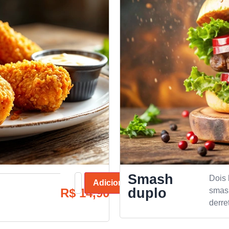
Smash
Dois
Adicionar
duplo
R$
14,90
smash
derre