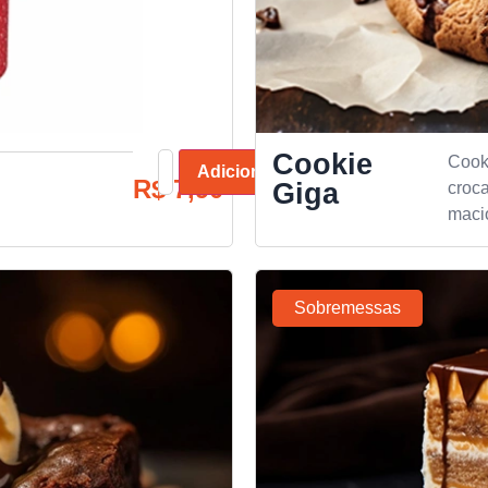
Cookie
Cook
Adicionar
R$
7,90
Giga
croca
macio
Sobremessas