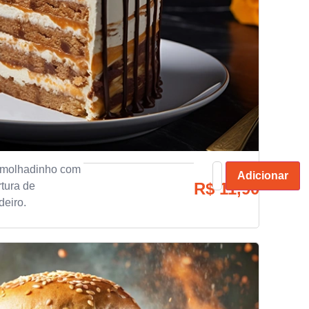
 molhadinho com
Adicionar
R$
11,90
tura de
deiro.