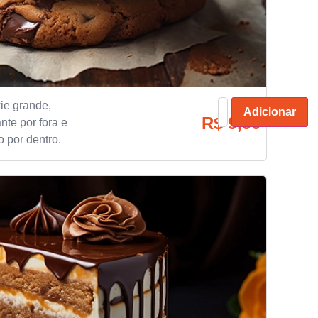
ie grande,
Adicionar
R$
9,90
nte por fora e
 por dentro.