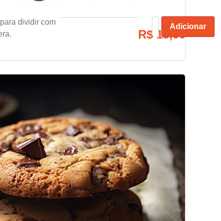
 para dividir com
Adicionar
R$
15,90
era.